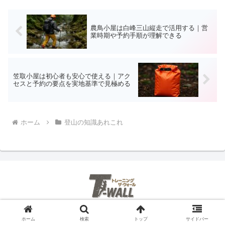
農鳥小屋は白峰三山縦走で活用する｜営
業時期や予約手順が理解できる
笠取小屋は初心者も安心で使える｜アク
セスと予約の要点を実地基準で見極める
ホーム
登山の知識あれこれ
ホーム
検索
トップ
サイドバー
ホーム
プライバシーポリシー