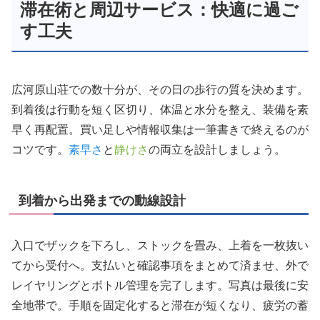
滞在術と周辺サービス：快適に過ご
す工夫
広河原山荘での数十分が、その日の歩行の質を決めます。
到着後は行動を短く区切り、体温と水分を整え、装備を素
早く再配置。買い足しや情報収集は一筆書きで終えるのが
コツです。
素早さ
と
静けさ
の両立を設計しましょう。
到着から出発までの動線設計
入口でザックを下ろし、ストックを畳み、上着を一枚抜い
てから受付へ。支払いと確認事項をまとめて済ませ、外で
レイヤリングとボトル管理を完了します。写真は最後に安
全地帯で。手順を固定化すると滞在が短くなり、疲労の蓄