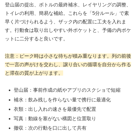
登山届の提出、ボトルの最終補水、レイヤリングの調整、
トイレの利用、簡易な補給。これらを「5分ルール」で素
早く片づけられるよう、ザック内の配置に工夫を入れま
す。行動食は取り出しやすい外ポケットと、予備の内ポケ
ットに二分すると良いです。
注意：ピーク時は小さな待ちが積み重なります。列の前後
で一言の声がけを交わし、譲り合いの循環を自分から作る
と滞在の質が上がります。
登山届：事前作成の紙やアプリのスクショで短縮
補水：飲み残しを作らない量で携行に最適化
衣類：出し入れの速さを最優先で配置
写真：動線を塞がない構図と位置取り
撤収：次の行動を口に出して共有