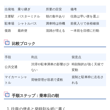
出発地
乗り継ぎ
所要の目安
備考
主要駅
バスターミナル
朝の集中あり
往路は早い便を選ぶ
駐車場
シャトルバス
満車時は待機
前夜入りで余裕確保
復路
最終便
混雑が増える
一本前を目標に行動
比較ブロック
手段
利点
留意点
渋滞や駐車満車の影響が少
時刻制約が強く天候で
公共交通
ない
変動
マイカー＋シャ
規制と駐車枠に左右さ
荷物管理が容易で柔軟
トル
れる
手順ステップ：乗車日の朝
往復の便名と発時刻を紙に書く