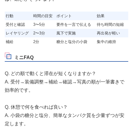
行動
時間の目安
ポイント
効果
受付と確認
3〜5分
要件を一言で伝える
待ち時間の短縮
レイヤリング
2〜3分
風下で実施
再出発が軽い
補給
2分
糖分と塩分の小袋
集中の維持
ミニFAQ
Q. どの順で動くと滞在が短くなりますか？
A. 受付→装備調整→補給→確認→写真の順が一筆書きで
効率的です。
Q. 休憩で何を食べれば良い？
A. 小袋の糖分と塩分、簡単なタンパク質を少量ずつが安
定します。