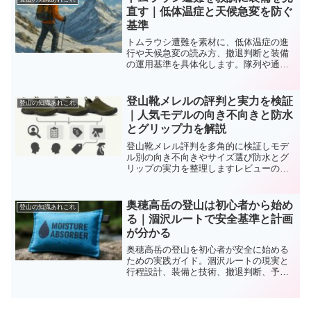
直す｜低体温症と天候急変を防ぐ
基準
トムラウシ遭難を素材に、低体温症の進
行や天候急変の読み方、撤退判断と装備
の運用基準を具体化します。隊列や通
信、訓練手順まで実務で使える要点を整
理し再発防止に役立てます。
登山靴メレルの評判と実力を検証
登山の知識あれこれ
｜人気モデルの向き不向きと防水
とグリップ力を解説
登山靴メレル評判を多角的に検証しモデ
ル別の向き不向きやサイズ選び防水とグ
リップの実力を整理しますレビューの読
み解き方も具体化し自分の山行条件に合
う一足へ最短で到達できます。
奥穂高岳の登山は初心者から始め
登山の知識あれこれ
る｜涸沢ルートで安全基準と計画
が分かる
奥穂高岳の登山を初心者が安全に始める
ための実践ガイド。涸沢ルートの現実と
行程設計、装備と技術、撤退判断、予約
とアクセスを整理。混雑回避や悪天時短
縮案も示し安心して計画できます。