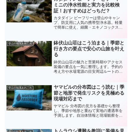
ミニの浄水性能と実力を比較検
証！おすすめはどっちだ？
カタダイン ビーフリーは登山やキャン
プ、防災用に人気の携帯型浄水器。軽量
で簡単に使え、細菌・エキノコックスも
除去可能。用途別のサイズ比較や他製品
との違い、メンテナンス方法まで徹底解
説。
鉢伏山山荘はこう泊まる｜季節と
登山の知識あれこれ
行き方の要点で安心の山旅を叶え
る
鉢伏山山荘の魅力と営業時期やアクセス
装備の要点を一気に整理します。予約の
考え方や水場電源の目安周辺ルートの選
択まで網羅し安全と快適さを両立する計
画づくりを支援します。
ヤマビルの分布図はこう読む｜季
登山の知識あれこれ
節と地形で発生リスクを見極める
現場対応まで
ヤマビル 分布図の見方を基礎から整理
し、季節や地形と重ねて実地の遭遇率を
予測します。自治体情報と現場観察を結
び、計画段階で回避策を組み込む流れま
で一連で解説します。
トムラウシ遭難を教訓に装備を見
登山の知識あれこれ