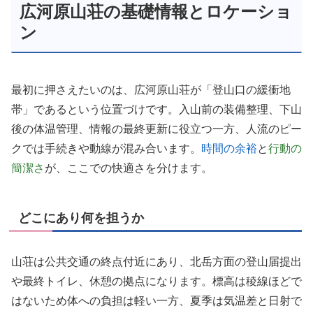
広河原山荘の基礎情報とロケーショ
ン
最初に押さえたいのは、広河原山荘が「登山口の緩衝地
帯」であるという位置づけです。入山前の装備整理、下山
後の体温管理、情報の最終更新に役立つ一方、人流のピー
クでは手続きや動線が混み合います。
時間の余裕
と
行動の
簡潔さ
が、ここでの快適さを分けます。
どこにあり何を担うか
山荘は公共交通の終点付近にあり、北岳方面の登山届提出
や最終トイレ、休憩の拠点になります。標高は稜線ほどで
はないため体への負担は軽い一方、夏季は気温差と日射で