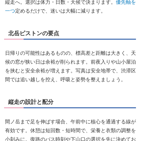
縦走へ。選択は体力・日数・天候で決まります。
優先軸を
一つ
定めるだけで、迷いは大幅に減ります。
北岳ピストンの要点
日帰りの可能性はあるものの、標高差と距離は大きく、天
候の窓が狭い日は余裕が削られます。前夜入りや山小屋泊
を挟むと安全余裕が増えます。写真は安全地帯で、渋滞区
間では追い越しを控え、呼吸と姿勢を整えましょう。
縦走の設計と配分
間ノ岳まで足を伸ばす場合、午前中に核心を通過する線が
有効です。休憩は短回数・短時間で、栄養と衣類の調整を
小刻みに。復路のバス時刻や下山口の選択を先に決めてお