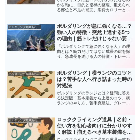
かを軸に、目的と指標の整理、鍛えられ
る部位と不足の補完、消費カロリーと体
型づくり、週のメニュー、ケガ予防まで
を体系化します。読めば登る日と自重補
強の配分が決まり、効率良く体を変える
ボルダリングが急に強くなる…？
ボルダリング知識あれこれ
再現性が上がります。
強い人の特徴・突然上達する5つ
の理由｜筋トレだけじゃない要素
と成長の不思議
「ボルダリングで急に強くなる人」の理
由とは？筋力だけではない成長の鍵を探
り、急成長を遂げる人の特徴・トレーニ
ング法・注意点まで徹底解説。初心者か
ら中級者に飛躍したい方必見！
ボルダリング｜横ランジのコツと
ボルダリング知識あれこれ
は？苦手な人へ行き詰まった時の
対処法
ボルダリングのランジとは？疑問に答え
る決定版！基本定義から上達のコツ、横
ランジのやり方、苦手克服法、グレード
別の活用法まで網羅的に解説。ランジに
自信が持てるようになる記事です。
ロッククライミング道具｜名前・
ボルダリング知識あれこれ
使い方を初心者向けに分かりやす
く解説！揃えるべき基本装備を知
ろう
ロッククライミングに必要な道具一式を