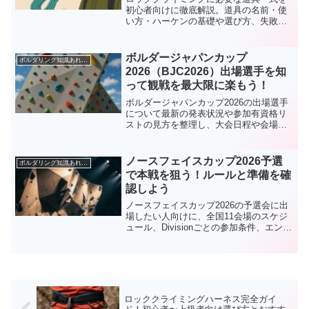
初心者向けに徹底解説。道具の名前・使
い方・ハーケンの基礎や選び方、失敗し
ない購入ポイントまでわかりやすく紹介
します。
ボルダージャパンカップ
ボルダリング知識あれこれ
2026（BJC2026）出場選手を知
って観戦を最大限に楽もう！
ボルダージャパンカップ2026の出場選手
について最新の発表状況や参加有資格リ
ストの見方を整理し、大会日程や会場情
報、注目選手の傾向まで観戦前に押さえ
ておきたいポイントをまとめます。初め
て観る人でも流れが分かるように基礎用
ノースフェイスカップ2026予選
ボルダリング知識あれこれ
語とチェックのコツもやさしく解説しま
で本戦を狙う！ルールと準備を確
す。
認しよう
ノースフェイスカップ2026の予選会に出
場したい人向けに、全国11会場のスケジ
ュール、Divisionごとの参加条件、エント
リー手順や競技ルール、当日までの練習
とメンタル準備をまとめました。初参加
でも雰囲気をイメージしながら自分に合
った挑戦プランを立てられます。
ロッククライミングハーネス完全ガイ