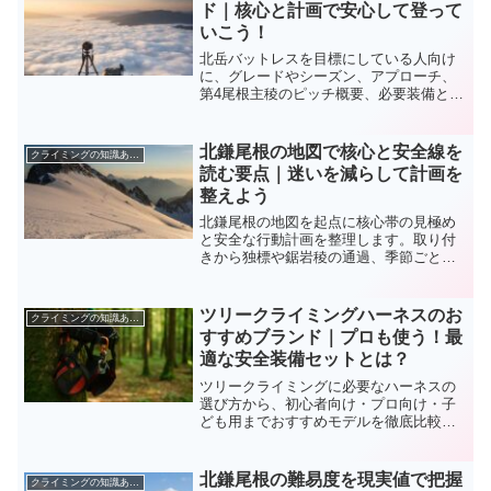
ド｜核心と計画で安心して登って
いこう！
北岳バットレスを目標にしている人向け
に、グレードやシーズン、アプローチ、
第4尾根主稜のピッチ概要、必要装備とト
レーニング、安全に計画を組むためのポ
イントを一つにまとめて解説します。
北鎌尾根の地図で核心と安全線を
クライミングの知識あれこれ
読む要点｜迷いを減らして計画を
整えよう
北鎌尾根の地図を起点に核心帯の見極め
と安全な行動計画を整理します。取り付
きから独標や鋸岩稜の通過、季節ごとの
判断、装備と撤退基準まで一枚の地図で
整える実践手順を解説します。
ツリークライミングハーネスのお
クライミングの知識あれこれ
すすめブランド｜プロも使う！最
適な安全装備セットとは？
ツリークライミングに必要なハーネスの
選び方から、初心者向け・プロ向け・子
ども用までおすすめモデルを徹底比較。
人気ブランドや併せて使いたい装備ま
で、これから始める方にも最適な一台が
見つかります。
北鎌尾根の難易度を現実値で把握
クライミングの知識あれこれ