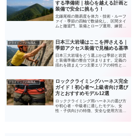
する準備術｜核心を越える計画と
装備で安全に挑もう！
北鎌尾根の難易度を体力・技術・ルーフ
ァイ・季節の四軸で数値化し、区間タイ
ムと撤退門、装備とロープ運用、練習計
画まで一気通貫で整理します。読むほど
迷いが減ります。
日本三大岩場はここを押さえる｜
クライミングの知識あれこれ
季節アクセス装備で見極める基準
日本三大岩場をどう選ぶかは季節と岩質
と装備準備の整合で決まります。定義の
揺れを踏まえつつ主要エリアの特性とア
クセス手順を整理し、安全域を広げる判
断材料を提供します。読み終えれば迷い
が減ります。
ロッククライミングハーネス完全
クライミングの知識あれこれ
ガイド！初心者〜上級者向け選び
方とおすすめモデル12選
ロッククライミング用ハーネスの選び方
や初心者・中級者に適したモデル、女
性・子供向けの特徴、安全な使用方法や
買い替えのタイミングまで網羅。用途や
体型に合わせて最適な一着を見つけるた
めの情報を詳しく解説。