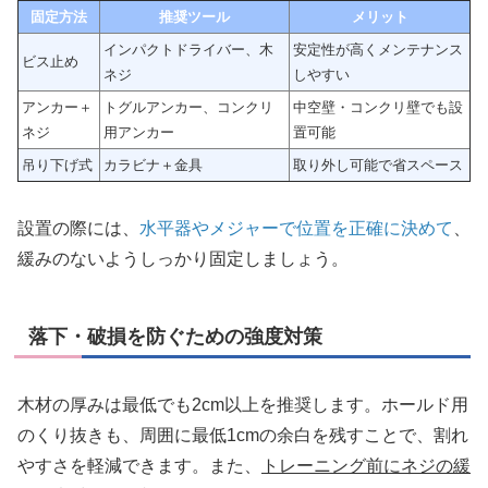
固定方法
推奨ツール
メリット
インパクトドライバー、木
安定性が高くメンテナンス
ビス止め
ネジ
しやすい
アンカー＋
トグルアンカー、コンクリ
中空壁・コンクリ壁でも設
ネジ
用アンカー
置可能
吊り下げ式
カラビナ＋金具
取り外し可能で省スペース
設置の際には、
水平器やメジャーで位置を正確に決めて
、
緩みのないようしっかり固定しましょう。
落下・破損を防ぐための強度対策
木材の厚みは最低でも2cm以上を推奨します。ホールド用
のくり抜きも、周囲に最低1cmの余白を残すことで、割れ
やすさを軽減できます。また、
トレーニング前にネジの緩