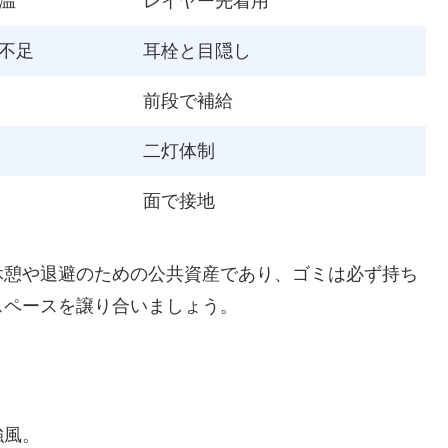
温
レイヤー先着用
不足
耳栓と目隠し
前段で補給
二灯体制
面で接地
休憩や退避のための公共資産であり、ゴミは必ず持ち
スペースを譲り合いましょう。
強風。