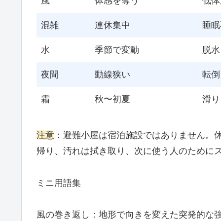
風
体感を奪う
低体
混雑
連休集中
睡眠
水
季節で変動
脱水
夜間
動線狭い
転倒
霜
秋〜初夏
滑り
注意
：避難小屋は宿泊施設ではありません。
帰り、汚れは拭き取り、次に使う人のために
ミニ用語集
風の巻き返し：地形で向きを変えた突発的な