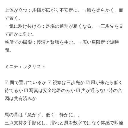
上体が立つ：歩幅が広がり不安定に。→膝を柔らかく、面
で置く。
一気に駆け抜ける：足場の選別が粗くなる。→三歩先を見
て静かに刻む。
狭所での撮影：停滞と緊張を生む。→広い肩限定で短時
間。
ミニチェックリスト
☑ 面で置けているか ☑ 視線は三歩先か ☑ 風が来たら低く
待てるか ☑ 写真は安全地帯のみか ☑ 声が通らない時の合
図は共有済みか
馬の背は「急がず、低く、静かに」。
三点支持を手順化し、濡れと風を数字ではなく体感で即座