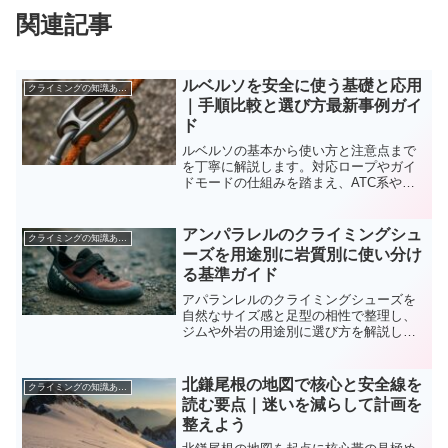
関連記事
ルベルソを安全に使う基礎と応用
クライミングの知識あれこれ
｜手順比較と選び方最新事例ガイ
ド
ルベルソの基本から使い方と注意点まで
を丁寧に解説します。対応ロープやガイ
ドモードの仕組みを踏まえ、ATC系や補
助制動器具との比較と選び方、点検と寿
命管理、実践事例と上達法まで網羅し安
心の準備が整います。
アンパラレルのクライミングシュ
クライミングの知識あれこれ
ーズを用途別に岩質別に使い分け
る基準ガイド
アパランレルのクライミングシューズを
自然なサイズ感と足型の相性で整理し、
ジムや外岩の用途別に選び方を解説しま
す。ラバー配合やラスト形状、ダウント
ゥ強度の違いを比較表とチェックで理解
し、慣らしやメンテも含めて失敗を減ら
北鎌尾根の地図で核心と安全線を
クライミングの知識あれこれ
す具体手順をまとめます。
読む要点｜迷いを減らして計画を
整えよう