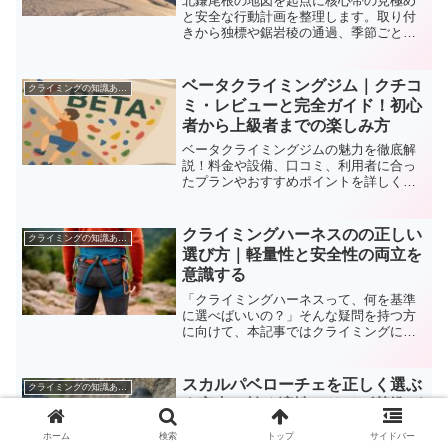
北鎌尾根の地図を起点に核心帯の見極め
と安全な行動計画を整理します。取り付
きから独標や鋸岩稜の通過、季節ごとの
判断、装備と撤退基準まで一枚の地図で
整える実践手順を解説します。
ベータクライミングジム｜クチコ
クライミングの知識あれこれ
ミ・レビューと完全ガイド！初心
者から上級者までの楽しみ方
ベータクライミングジムの魅力を徹底解
説！料金や設備、口コミ、利用者に合っ
たプランやおすすめポイントを詳しく紹
介。初心者から上級者まで必見の情報を
お届けします。
クライミングハーネスのの正しい
クライミングの知識あれこれ
選び方｜軽量性と安全性の両立を
意識する
「クライミングハーネスって、何を基準
に選べばいいの？」そんな疑問を持つ方
に向けて、本記事ではクライミングに欠
かせないハーネスの選び方や種類、初心
者にもおすすめの製品を徹底解説しま
す。 ハーネスは登攀時の安全を確保する
スカルパベローチェを正しく選ぶ
クライミングの知識あれこれ
重要なギアであり、使用目...
｜室内で効く適性とサイズ基準ガ
イド
ホーム
検索
トップ
サイドバー