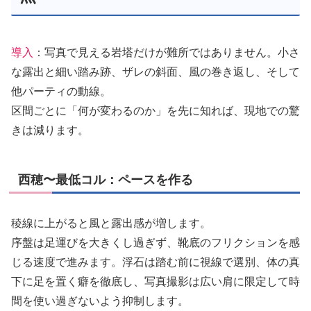
導入
：写真で見える岩塔だけが難所ではありません。小さ
な露出と細い踏み跡、ザレの斜面、風の巻き返し、そして
他パーティの動線。
区間ごとに「何が変わるのか」を先に知れば、現地での驚
きは減ります。
西穂〜最低コル：ペースを作る
稜線に上がると風と露出感が増します。
序盤は足運びを大きくし過ぎず、靴底のフリクションを感
じる速度で進みます。浮石は踏む前に視線で選別、体の真
下に足を置く癖を徹底し、写真撮影は広い肩に限定して時
間を使い過ぎないよう抑制します。