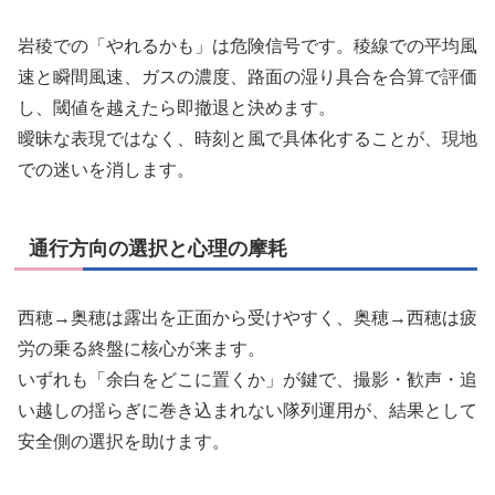
岩稜での「やれるかも」は危険信号です。稜線での平均風
速と瞬間風速、ガスの濃度、路面の湿り具合を合算で評価
し、閾値を越えたら即撤退と決めます。
曖昧な表現ではなく、時刻と風で具体化することが、現地
での迷いを消します。
通行方向の選択と心理の摩耗
西穂→奥穂は露出を正面から受けやすく、奥穂→西穂は疲
労の乗る終盤に核心が来ます。
いずれも「余白をどこに置くか」が鍵で、撮影・歓声・追
い越しの揺らぎに巻き込まれない隊列運用が、結果として
安全側の選択を助けます。