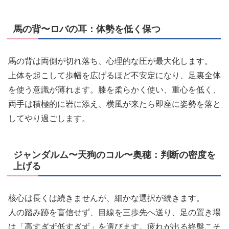
馬の背〜ロバの耳：体勢を低く保つ
馬の背は両側が切れ落ち、心理的な圧が最大化します。
上体を起こして歩幅を広げるほど不安定になり、足裏全体
を使う意識が薄れます。膝を柔らかく使い、重心を低く、
両手は積極的に岩に添え、横風が来たら即座に姿勢を落と
してやり過ごします。
ジャンダルム〜天狗のコル〜奥穂：判断の密度を
上げる
核心は長くは続きませんが、細かな選択が続きます。
人の踏み跡を盲信せず、目線を三歩先へ送り、足の置き場
は「高すぎず低すぎず」を選びます。疲れが出る終盤こそ