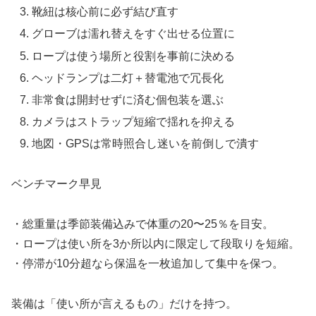
靴紐は核心前に必ず結び直す
グローブは濡れ替えをすぐ出せる位置に
ロープは使う場所と役割を事前に決める
ヘッドランプは二灯＋替電池で冗長化
非常食は開封せずに済む個包装を選ぶ
カメラはストラップ短縮で揺れを抑える
地図・GPSは常時照合し迷いを前倒しで潰す
ベンチマーク早見
・総重量は季節装備込みで体重の20〜25％を目安。
・ロープは使い所を3か所以内に限定して段取りを短縮。
・停滞が10分超なら保温を一枚追加して集中を保つ。
装備は「使い所が言えるもの」だけを持つ。