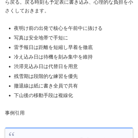
ら戻る。戻る時刻も予定表に書き込み、心理的な負担を小
さくしておきます。
夜明け前の出発で核心を午前中に抜ける
写真は安全地帯で手短に
雷予報日は距離を短縮し早着を徹底
冷え込み日は待機を刻み集中を維持
渋滞見込み日は代替日を用意
残雪期は段階的な練習を優先
撤退線は紙に書き全員で共有
下山後の移動手段は複線化
事例引用