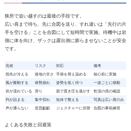
狭所で追い越すのは最後の手段です。
広い肩まで待ち、先に合図を送り、すれ違いは「先行の片
手を空ける」ことを合図にして短時間で実施。待機中は岩
側に体を向け、ザックは露出側に膨らませないことが安全
です。
兆候
リスク
対応
備考
指先が冷える
接地の甘さ
手袋を替え温める
核心前に実施
風が脈動する
体勢崩れ
姿勢を低く待つ
一波ごとに移動
岩が濡れている
滑り
面で置き圧を逃がす
乾湿の境の確認
列が詰まる
集中切れ
短休で整える
写真は広い肩のみ
声が通らない
意思齟齬
ジェスチャーに切替
合図の事前練習
よくある失敗と回避策