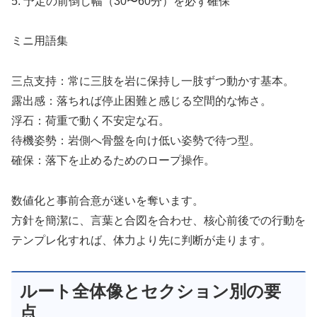
5. 予定の前倒し幅（30〜60分）を必ず確保
ミニ用語集
三点支持：常に三肢を岩に保持し一肢ずつ動かす基本。
露出感：落ちれば停止困難と感じる空間的な怖さ。
浮石：荷重で動く不安定な石。
待機姿勢：岩側へ骨盤を向け低い姿勢で待つ型。
確保：落下を止めるためのロープ操作。
数値化と事前合意が迷いを奪います。
方針を簡潔に、言葉と合図を合わせ、核心前後での行動を
テンプレ化すれば、体力より先に判断が走ります。
ルート全体像とセクション別の要
点