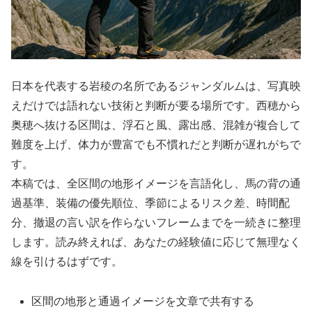
日本を代表する岩稜の名所であるジャンダルムは、写真映
えだけでは語れない技術と判断が要る場所です。西穂から
奥穂へ抜ける区間は、浮石と風、露出感、混雑が複合して
難度を上げ、体力が豊富でも不慣れだと判断が遅れがちで
す。
本稿では、全区間の地形イメージを言語化し、馬の背の通
過基準、装備の優先順位、季節によるリスク差、時間配
分、撤退の言い訳を作らないフレームまでを一続きに整理
します。読み終えれば、あなたの経験値に応じて無理なく
線を引けるはずです。
区間の地形と通過イメージを文章で共有する