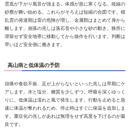
雲底が下がり風音が強まる。体感が急に寒くなる。稜線の
砂塵が舞い始める。これらがそろえば短縮の合図です。積
乱雲の発達期は雷の危険が増し、金属類はまとめて身から
離します。崩落の兆しは落石音や小さな砂の動き。狭所に
滞留せず安全地帯に移動してから操作を行います。判断は
早いほど安全側に働きます。
高山病と低体温の予防
頭痛や食欲不振、足が上がらないといった兆しは早期にケ
アします。水と塩分、糖質を少しずつ。呼吸を深くゆっく
りに。低体温は濡れと風で発生します。行動を止めると急
速に体温が奪われるため、停止時はすぐに保温を追加しま
す。重症化の兆しがあれば無理をせず高度を下げるのが最
良です。