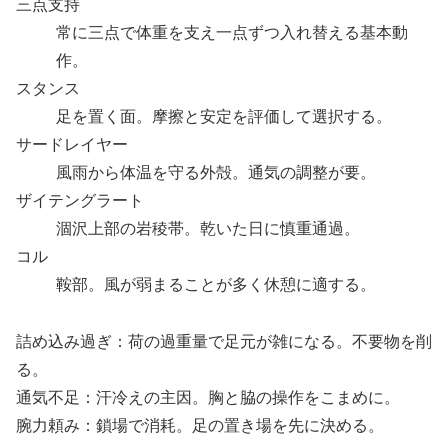
三点支持
常に三点で体重を支え一点ずつ入れ替える基本動
作。
スタンス
足を置く面。摩擦と安定を評価して選択する。
サードレイヤー
風雨から体温を守る外殻。通気の調整が要。
ザイテングラート
涸沢上部の岩稜帯。乾いた日に慎重通過。
コル
鞍部。風が弱まることが多く休憩に適する。
詰め込み過ぎ：荷の過重量で足元が雑になる。不要物を削
る。
通気不足：汗冷えの主因。胸と脇の操作をこまめに。
腕力頼み：鎖場で消耗。足の置き場を先に決める。