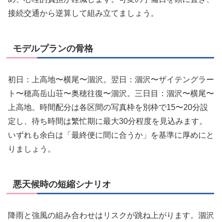
接続交通から逆算して組み立てましょう。
モデルプランの骨格
初日：上高地〜横尾〜涸沢。翌日：涸沢〜ザイテングラー
ト〜穂高岳山荘〜奥穂往復〜涸沢。三日目：涸沢〜横尾〜
上高地。時間配分は各区間の写真枠を別枠で15〜20分設
定し、待ち時間は繁忙期に最大30分程度を見込みます。
いずれも余白は「最終便に間に合うか」を基準に厚めにと
りましょう。
悪天候時の短縮シナリオ
降雨と強風の組み合わせはリスクが跳ね上がります。涸沢