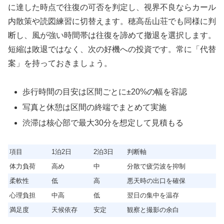
に達した時点で往復の可否を判定し、視界不良ならカール
内散策や読図練習に切替えます。穂高岳山荘でも同様に判
断し、風が強い時間帯は往復を諦めて撤退を選択します。
短縮は敗退ではなく、次の好機への投資です。常に「代替
案」を持っておきましょう。
歩行時間の目安は区間ごとに±20%の幅を容認
写真と休憩は区間の終端でまとめて実施
渋滞は核心部で最大30分を想定して見積もる
項目
1泊2日
2泊3日
判断軸
体力負荷
高め
中
分散で疲労波を抑制
柔軟性
低
高
悪天時の出口を確保
心理負担
中高
低
翌日の集中を温存
満足度
天候依存
安定
観察と撮影の余白