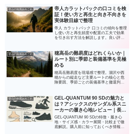
帝人カラットパックの口コミを検
登山の知識あれこれ
証！使い方と再生と向き不向きを
実体験目線で整理
帝人 カラットパック 口コミの傾向を整理
し使い方と再生頻度や配置の工夫で効果
を引き出す方法を解説します。良い評価
と厳しい声の理由を分けて示しサイズ選
びとコスパの見方やトラブル対処もまと
め導入可否の判断がしやすくなります。
穂高岳の難易度はどれくらいか｜
登山の知識あれこれ
ルート別に季節と装備基準を見極
める
穂高岳難易度を現場感で整理。涸沢や西
穂からの縦走など主要ルートの核心と危
険要因、季節ごとの装備基準と撤退判断
の目安をまとめ、迷わず計画を仕上げら
れます。
GEL-QUANTUM 90 SDの魅力と
登山の知識あれこれ
は？アシックスのサンダル系スニ
ーカーの履き心地レビュー｜長時
間歩行も快適？
GEL-QUANTUM 90 SDの特徴・履き心
地・サイズ感・カラー展開・比較まで徹
底解説。購入前に知っておくべき情報を
網羅した総合ガイドです。