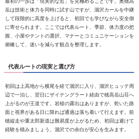
最初の一歩は「現実的な窓」を見極めることです。奥穂高
岳は技術と体力を同時に試す山ですが、涸沢カールを中継
して段階的に高度を上げると、初回でも学びながら安全側
に寄せられます。ここでは代表ルート、季節、体力度の把
握、小屋やテントの選択、マナーとコミュニケーションを
俯瞰して、迷いを減らす観点を整理します。
代表ルートの現実と選び方
初回は上高地から横尾を経て涸沢に入り、涸沢ヒュッテ周
辺で一泊し、翌日にザイテングラート経由で穂高岳山荘へ
上がるのが王道です。岩稜の露出はありますが、乾いた路
面と視界がある日に限れば通過は落ち着いて行えます。前
穂縦走や重太郎新道は難易度が上がるため、初回は避けて
経験を積みましょう。涸沢での余白が安心を生みます。