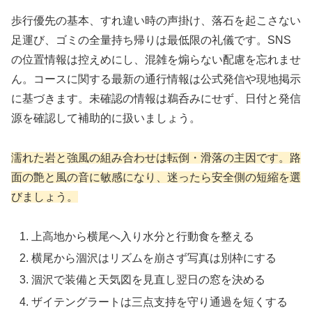
歩行優先の基本、すれ違い時の声掛け、落石を起こさない
足運び、ゴミの全量持ち帰りは最低限の礼儀です。SNS
の位置情報は控えめにし、混雑を煽らない配慮を忘れませ
ん。コースに関する最新の通行情報は公式発信や現地掲示
に基づきます。未確認の情報は鵜呑みにせず、日付と発信
源を確認して補助的に扱いましょう。
濡れた岩と強風の組み合わせは転倒・滑落の主因です。路
面の艶と風の音に敏感になり、迷ったら安全側の短縮を選
びましょう。
上高地から横尾へ入り水分と行動食を整える
横尾から涸沢はリズムを崩さず写真は別枠にする
涸沢で装備と天気図を見直し翌日の窓を決める
ザイテングラートは三点支持を守り通過を短くする