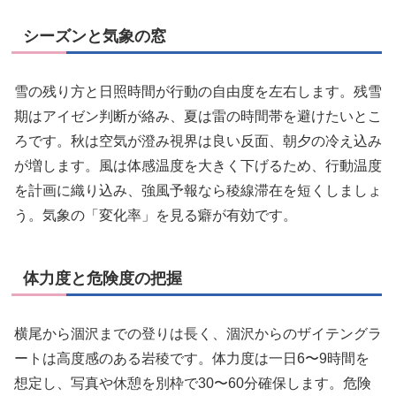
シーズンと気象の窓
雪の残り方と日照時間が行動の自由度を左右します。残雪
期はアイゼン判断が絡み、夏は雷の時間帯を避けたいとこ
ろです。秋は空気が澄み視界は良い反面、朝夕の冷え込み
が増します。風は体感温度を大きく下げるため、行動温度
を計画に織り込み、強風予報なら稜線滞在を短くしましょ
う。気象の「変化率」を見る癖が有効です。
体力度と危険度の把握
横尾から涸沢までの登りは長く、涸沢からのザイテングラ
ートは高度感のある岩稜です。体力度は一日6〜9時間を
想定し、写真や休憩を別枠で30〜60分確保します。危険