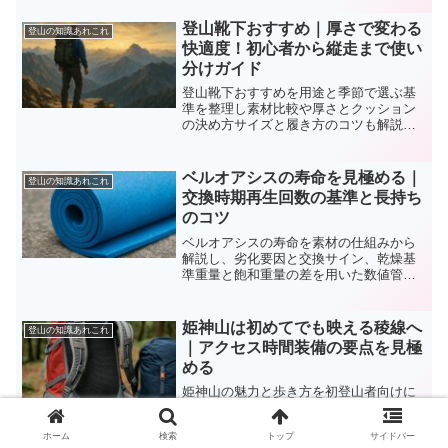
登山靴下おすすめ｜厚さで変わる
登山の知識あれこれ
快適度！初心者から縦走まで使い
分けガイド
登山靴下おすすめを用途と季節で選ぶ基
準を整理し素材比較や厚さとクッション
の決め方サイズと履き方のコツも解説し
ますブランド選びと洗濯や買い替え時期
まで網羅し下りの痛みや臭いを減らしま
す。
ベルオアシスの寿命を見極める｜
登山の知識あれこれ
交換時期再生回数の基準と長持ち
のコツ
ベルオアシスの寿命を素材の仕組みから
解説し、劣化要因と交換サイン、乾燥基
準重量と飽和重量の差を用いた数値管
理、環境別の再生頻度、陰干しや除湿機
の最適化、保管衛生とレイアウト設計ま
でを網羅します。読後は自宅の運用を即
姫神山は初めてでも映える稜線へ
登山の知識あれこれ
改善でき、コスパと快適性を両立できま
｜アクセス時間装備の要点を見極
す。
める
姫神山の魅力と歩き方を初登山者向けに
体系化。アクセスや登山口の違いと所要
時間の目安、季節の装備と安全判断、下
ホーム
検索
トップ
サイドバー
山後の立ち寄りまで整理し迷いなく計画