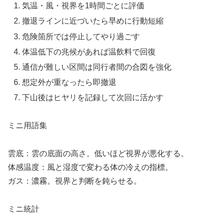
気温・風・視界を1時間ごとに評価
撤退ラインに近づいたら早めに行動短縮
危険箇所では停止してやり過ごす
体温低下の兆候があれば温飲料で回復
通信が難しい区間は同行者間の合図を強化
想定外が重なったら即撤退
下山後はヒヤリを記録して次回に活かす
ミニ用語集
雲底：雲の底面の高さ。低いほど視界が悪化する。
体感温度：風と湿度で変わる体の冷えの指標。
ガス：濃霧。視界と判断を鈍らせる。
ミニ統計