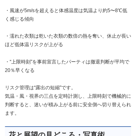
・風速が5m/sを超えると体感温度は気温より約5〜8℃低
く感じる傾向
・濡れた衣類は乾いた衣類の数倍の熱を奪い、休止が長い
ほど低体温リスクが上がる
・“上限時刻”を事前宣言したパーティは撤退判断が平均で
20％早くなる
リスク管理は“露出の短縮”です。
気温・風・視界の三点を定時計測し、上限時刻で機械的に
判断すると、迷いが積み上がる前に安全側へ切り替えられ
ます。
花と展望の見どころ・写真術