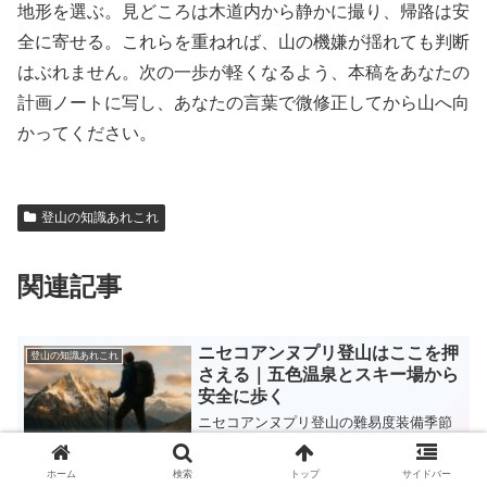
地形を選ぶ。見どころは木道内から静かに撮り、帰路は安
全に寄せる。これらを重ねれば、山の機嫌が揺れても判断
はぶれません。次の一歩が軽くなるよう、本稿をあなたの
計画ノートに写し、あなたの言葉で微修正してから山へ向
かってください。
登山の知識あれこれ
関連記事
ニセコアンヌプリ登山はここを押
登山の知識あれこれ
さえる｜五色温泉とスキー場から
安全に歩く
ニセコアンヌプリ登山の難易度装備季節
と、五色温泉やスキー場からの行き方駐
車公共交通を整理。周回プランや撤退基
準も示し、初めてでも迷わず安全に楽し
ホーム
検索
トップ
サイドバー