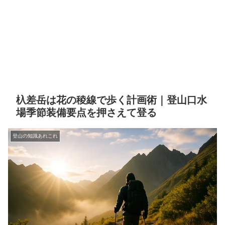
杁差岳は花の稜線で歩く計画術｜登山口水
場季節装備要点を押さえて登る
登山の知識あれこれ