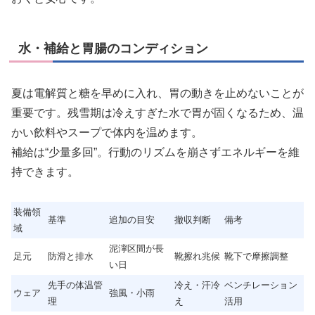
水・補給と胃腸のコンディション
夏は電解質と糖を早めに入れ、胃の動きを止めないことが
重要です。残雪期は冷えすぎた水で胃が固くなるため、温
かい飲料やスープで体内を温めます。
補給は“少量多回”。行動のリズムを崩さずエネルギーを維
持できます。
装備領
基準
追加の目安
撤収判断
備考
域
泥濘区間が長
足元
防滑と排水
靴擦れ兆候
靴下で摩擦調整
い日
先手の体温管
冷え・汗冷
ベンチレーション
ウェア
強風・小雨
理
え
活用