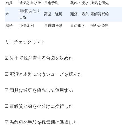
雨具
通気と耐水圧
長雨予報
蒸れ・浸水
換気を優先
1時間あたり
水
高温・強風
頭痛・倦怠
電解質補給
目安
補給
少量多回
長時間行動
胃の重さ
温かい飲料
ミニチェックリスト
☑ 先手で脱ぎ着する合図を決めた
☑ 泥濘と木道に合うシューズを選んだ
☑ 雨具は通気を優先して運用する
☑ 電解質と糖を小分けに携行した
☑ 温飲料の手段を残雪期に準備した