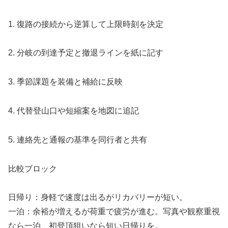
1. 復路の接続から逆算して上限時刻を決定
2. 分岐の到達予定と撤退ラインを紙に記す
3. 季節課題を装備と補給に反映
4. 代替登山口や短縮案を地図に追記
5. 連絡先と通報の基準を同行者と共有
比較ブロック
日帰り：身軽で速度は出るがリカバリーが短い。
一泊：余裕が増えるが荷重で疲労が進む。写真や観察重視
なら一泊、初登頂狙いなら短い日帰りを。