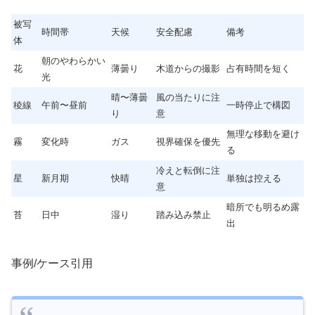
被写
時間帯
天候
安全配慮
備考
体
朝のやわらかい
花
薄曇り
木道からの撮影
占有時間を短く
光
晴〜薄曇
風の当たりに注
稜線
午前〜昼前
一時停止で構図
り
意
無理な移動を避け
霧
変化時
ガス
視界確保を優先
る
冷えと転倒に注
星
新月期
快晴
単独は控える
意
暗所でも明るめ露
苔
日中
湿り
踏み込み禁止
出
事例/ケース引用