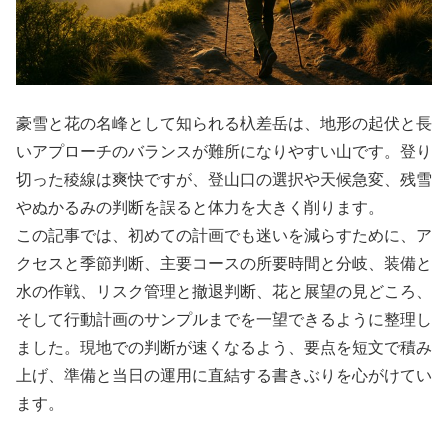
豪雪と花の名峰として知られる杁差岳は、地形の起伏と長
いアプローチのバランスが難所になりやすい山です。登り
切った稜線は爽快ですが、登山口の選択や天候急変、残雪
やぬかるみの判断を誤ると体力を大きく削ります。
この記事では、初めての計画でも迷いを減らすために、ア
クセスと季節判断、主要コースの所要時間と分岐、装備と
水の作戦、リスク管理と撤退判断、花と展望の見どころ、
そして行動計画のサンプルまでを一望できるように整理し
ました。現地での判断が速くなるよう、要点を短文で積み
上げ、準備と当日の運用に直結する書きぶりを心がけてい
ます。