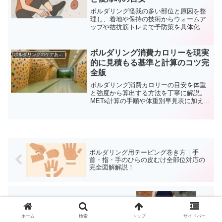
ボルダリング怪我の多い部位と原因を整
理し、着地や保持の技術からウォームア
ップや拮抗筋トレまで予防策を具体化し
ます。応急手当やテーピングの基本、登
攀量の管理と復帰の目安も網羅し、安全
に上達したい人の不安を減らします。
ボルダリング消費カロリーを現実
ボルダリングのケアあれこれ
的に見積もる基準と計算のコツ完
全版
ボルダリング消費カロリーの目安を体重
と強度から算出する方法を丁寧に解説。
METs計算の手順や体重別早見表に加え、
休憩比率の調整やセッション設計の工
夫、食事戦略で消費量を底上げ。計測と
記録で誤差を抑え着実に成果へ導きま
す。減量やボディメイクの目標設定にも
活用。
ボルダリング用テーピング巻き方｜手
首・指・手のひらの皮むけ全部位対応の
完全図解解説！
ボルダリング頻度は初心者の上達に影響
する？時間と回数のバランスによる体力
と技術の変化を分かりやすく解説
ホーム
検索
トップ
サイドバー