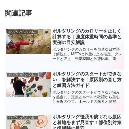
関連記事
ボルダリングのカロリーを正しく
ボルダリングのケアあれこれ
計算する｜強度体重時間の基準と
実例の目安解説
ボルダリングのカロリーを自然な日本語
で解説し、METsと体重による推定、グレ
ードと強度、登攀時間と休憩比率、運動
別比較、セッション設計、食事補給と計
測ツールまで整理します。読めば自分の
消費を現実的に見積もり、ダイエットや
ボルダリングのスタートができな
ボルダリングのケアあれこれ
体力づくりに無理なく活かせます。
い…を解決する！原因別の直し方
と練習方法ガイド
ボルダリングのスタートができない悩み
を起点に、定義とルールの確認から重心
と骨盤の位置、ホールドの向きと摩擦、
三点支持と体幹テンション、フラッギン
グやヒールトウといった具体技術、シチ
ュエーション別の対処、練習と準備まで
ボルダリング怪我を防ぐなら原因
ボルダリングのケアあれこれ
を体系化します。読めば離陸が安定し、
と着地をまず見直す！部位別対策
初手へ届く再現性が上がります。
と復帰時の目安