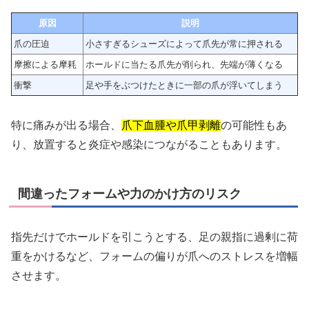
原因
説明
爪の圧迫
小さすぎるシューズによって爪先が常に押される
摩擦による摩耗
ホールドに当たる爪先が削られ、先端が薄くなる
衝撃
足や手をぶつけたときに一部の爪が浮いてしまう
特に痛みが出る場合、
爪下血腫や爪甲剥離
の可能性もあ
り、放置すると炎症や感染につながることもあります。
間違ったフォームや力のかけ方のリスク
指先だけでホールドを引こうとする、足の親指に過剰に荷
重をかけるなど、フォームの偏りが爪へのストレスを増幅
させます。