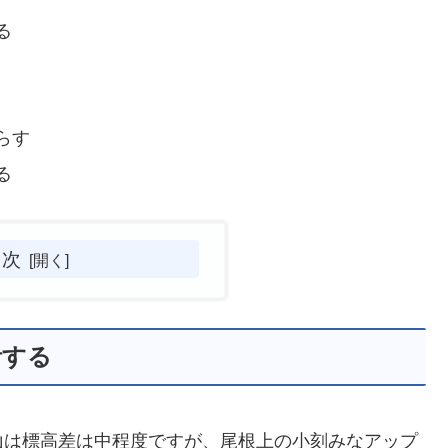
る
らす
る
目次
計する
山は標高差は中程度ですが、尾根上の小刻みなアップ