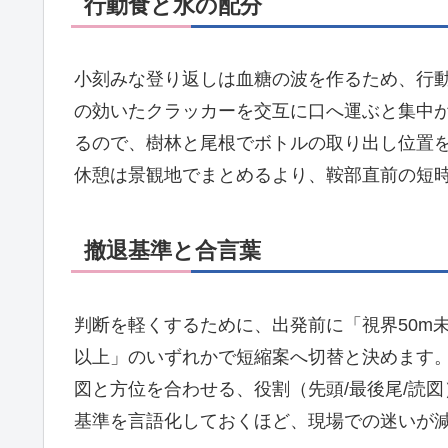
行動食と水の配分
小刻みな登り返しは血糖の波を作るため、行
の効いたクラッカーを交互に口へ運ぶと集中
るので、樹林と尾根でボトルの取り出し位置
休憩は景観地でまとめるより、鞍部直前の短
撤退基準と合言葉
判断を軽くするために、出発前に「視界50m未
以上」のいずれかで短縮案へ切替と決めます
図と方位を合わせる、役割（先頭/最後尾/読
基準を言語化しておくほど、現場での迷いが