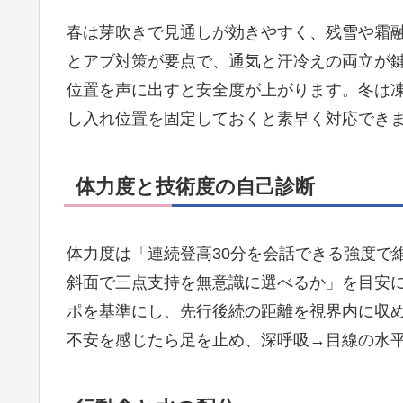
春は芽吹きで見通しが効きやすく、残雪や霜
とアブ対策が要点で、通気と汗冷えの両立が
位置を声に出すと安全度が上がります。冬は
し入れ位置を固定しておくと素早く対応でき
体力度と技術度の自己診断
体力度は「連続登高30分を会話できる強度で
斜面で三点支持を無意識に選べるか」を目安
ポを基準にし、先行後続の距離を視界内に収
不安を感じたら足を止め、深呼吸→目線の水